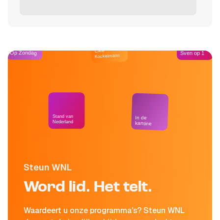
Café
Op Zondag
Sven op 1
Kockelmann
Stand van
In de
Nederland
kantine
Steun WNL
Word lid. Het telt.
Waardeert u onze programma's? Steun WNL