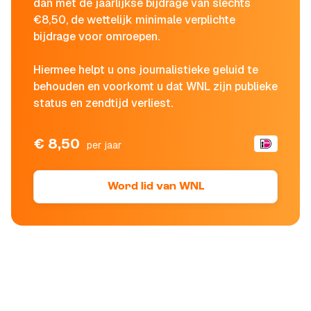
dan met de jaarlijkse bijdrage van slechts
€8,50, de wettelijk minimale verplichte
bijdrage voor omroepen.
Hiermee helpt u ons journalistieke geluid te
behouden en voorkomt u dat WNL zijn publieke
status en zendtijd verliest.
€ 8,50
per jaar
Word lid van WNL