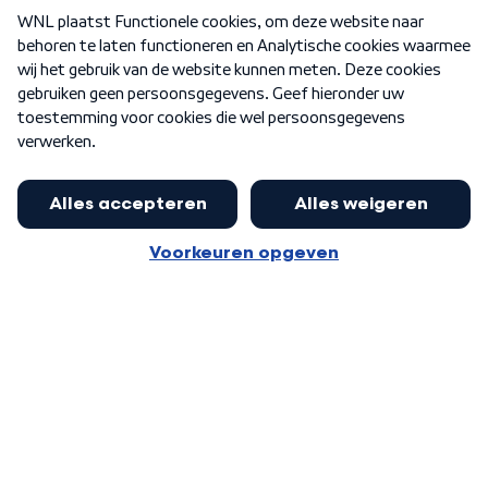
Over WNL
Nieuwsbrief
Word Lid
Meer WNL voor jou
Burgemeester Halsema kritisch:
kabinet deinsde in coronaperiode
Algemene voorwaarden
Cookie-instellingen
terug voor landelijke regie bij
Privacy statement
demonstraties