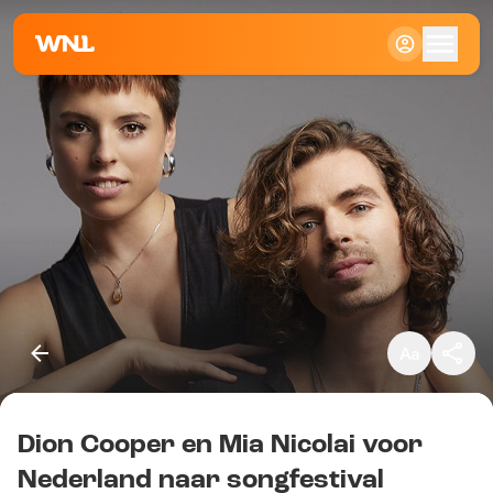
Klein
Standaard
Groot
Dion Cooper en Mia Nicolai voor
Kopieer link
Nederland naar songfestival