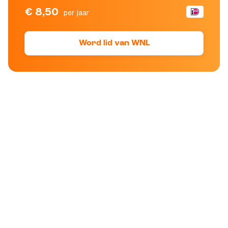
€ 8,50
per jaar
Word lid van WNL