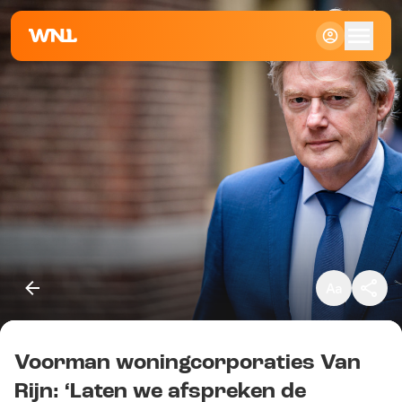
Klein
Standaard
Groot
Voorman woningcorporaties Van
Kopieer link
Rijn: ‘Laten we afspreken de