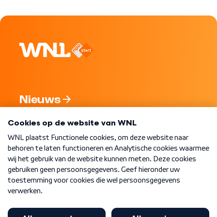
Nieuws
Programma's
Over WNL
Nieuwsbrief
Word Lid