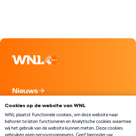
Nieuws
Programma's
Over WNL
Nieuwsbrief
Word Lid