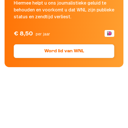
Hiermee helpt u ons journalistieke geluid te
behouden en voorkomt u dat WNL zijn publieke
status en zendtijd verliest.
€ 8,50
per jaar
Word lid van WNL