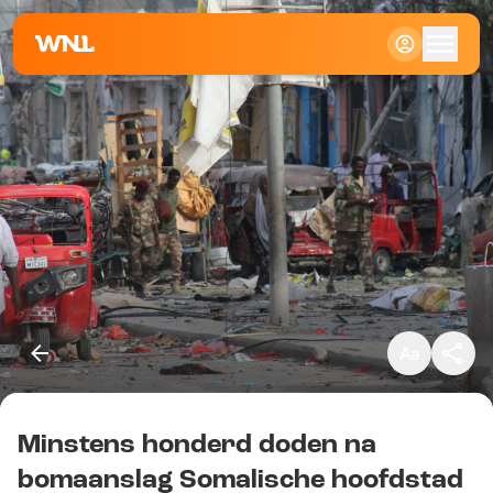
Klein
Standaard
Groot
Minstens honderd doden na
Kopieer link
bomaanslag Somalische hoofdstad