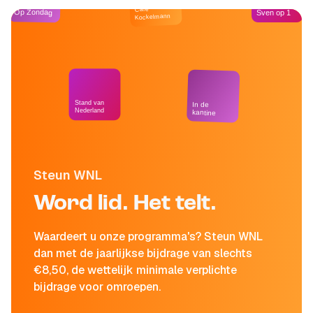
Café
Op Zondag
Sven op 1
Kockelmann
Stand van
In de
Nederland
kantine
Steun WNL
Word lid. Het telt.
Waardeert u onze programma's? Steun WNL
dan met de jaarlijkse bijdrage van slechts
€8,50, de wettelijk minimale verplichte
bijdrage voor omroepen.