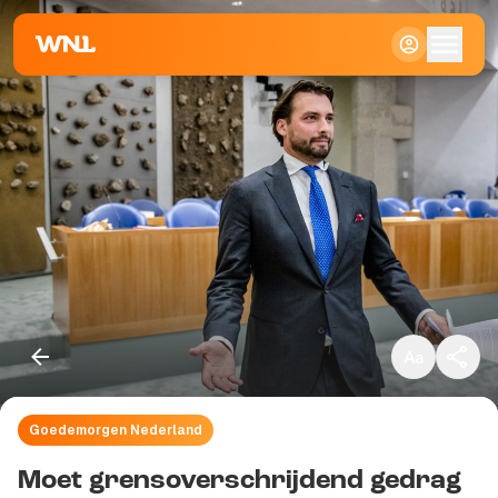
Klein
Standaard
Groot
Goedemorgen Nederland
Kopieer link
Moet grensoverschrijdend gedrag