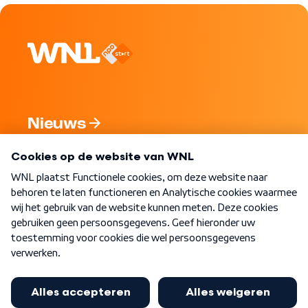
Nieuws
Programma's
Over WNL
Nieuwsbrief
Word Lid