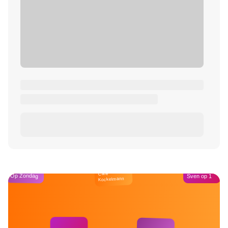
Café
Op Zondag
Sven op 1
Kockelmann