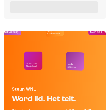
Café
Op Zondag
Sven op 1
Kockelmann
Stand van
In de
Nederland
kantine
Steun WNL
Word lid. Het telt.