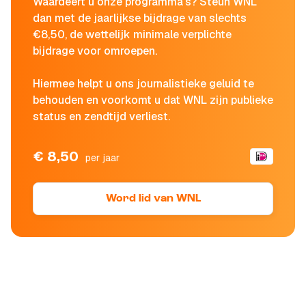
Waardeert u onze programma's? Steun WNL
dan met de jaarlijkse bijdrage van slechts
€8,50, de wettelijk minimale verplichte
bijdrage voor omroepen.
Hiermee helpt u ons journalistieke geluid te
behouden en voorkomt u dat WNL zijn publieke
status en zendtijd verliest.
€ 8,50
per jaar
Word lid van WNL