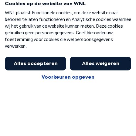
Over WNL
Nieuwsbrief
Word Lid
Meer WNL voor jou
Burgemeester Halsema kritisch:
kabinet deinsde in coronaperiode
Algemene voorwaarden
Cookie-instellingen
terug voor landelijke regie bij
Privacy statement
demonstraties