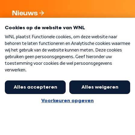
Nieuws
Programma's
Over WNL
Nieuwsbrief
Word Lid
Meer WNL voor jou
Eerste Kamer akkoord met begroting
van minister Sjoerdsma
Algemene voorwaarden
Cookie-instellingen