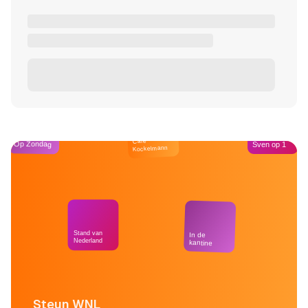
Café
Op Zondag
Sven op 1
Kockelmann
Stand van
In de
Nederland
kantine
Steun WNL