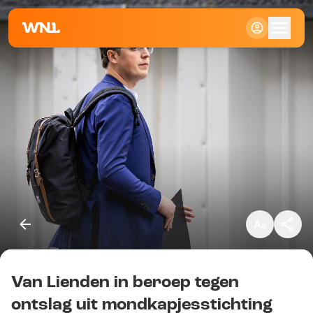
Klein
Standaard
Groot
Van Lienden in beroep tegen
Kopieer link
ontslag uit mondkapjesstichting