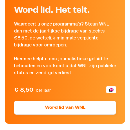
Word lid. Het telt.
Waardeert u onze programma's? Steun WNL
dan met de jaarlijkse bijdrage van slechts
€8,50, de wettelijk minimale verplichte
bijdrage voor omroepen.
Hiermee helpt u ons journalistieke geluid te
behouden en voorkomt u dat WNL zijn publieke
status en zendtijd verliest.
€ 8,50
per jaar
Word lid van WNL