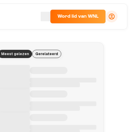
Word lid van WNL
Meest gelezen
Gerelateerd