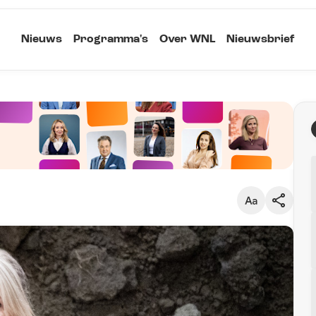
Nieuws
Programma's
Over WNL
Nieuwsbrief
Klein
Kopieer link
Standaard
Groot