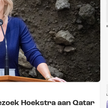
K
L
ezoek Hoekstra aan Qatar