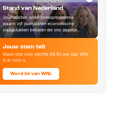
Stand van Nederland
Journalistiek onderzoeksprogramma
waarin vijf journalisten economische
vraagstukken bekijken die ons dagelijks
leven raken.
Jouw stem telt
Steun ons voor slechts €8,50 per jaar. WNL
is er voor u.
Word lid van WNL