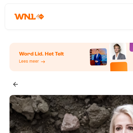
Word Lid. Het Telt
Lees meer