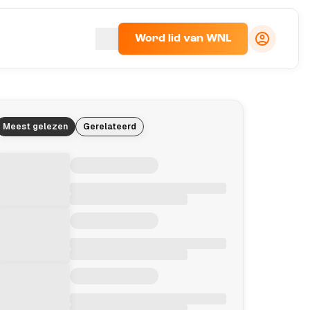
Word lid van WNL
Meest gelezen
Gerelateerd