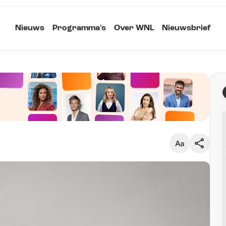
Nieuws
Programma's
Over WNL
Nieuwsbrief
Klein
Kopieer link
Standaard
Groot