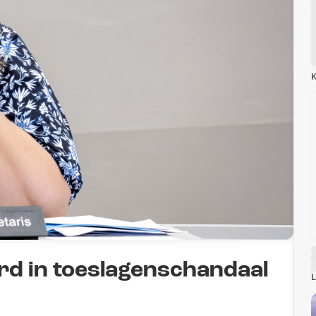
K
rd in toeslagenschandaal
L