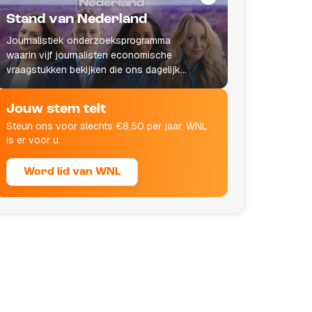
Stand van Nederland
Journalistiek onderzoeksprogramma
waarin vijf journalisten economische
vraagstukken bekijken die ons dagelijks
leven raken.
Jouw stem telt
Steun ons voor slechts €8,50 per jaar. WNL
is er voor u.
Word lid van WNL