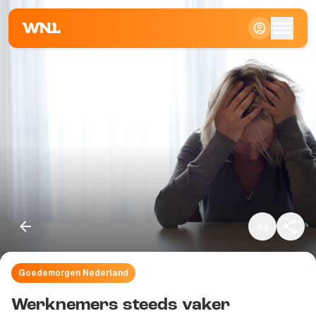
Klein
Standaard
Groot
Goedemorgen Nederland
Kopieer link
Werknemers steeds vaker