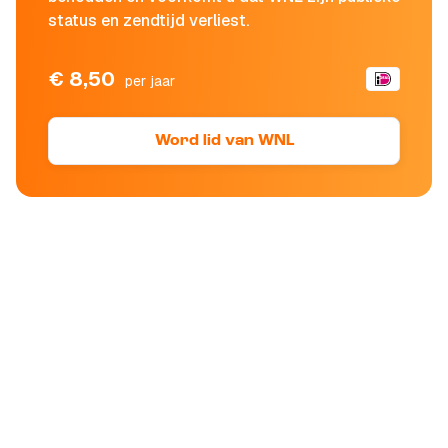
status en zendtijd verliest.
€ 8,50
per jaar
Word lid van WNL