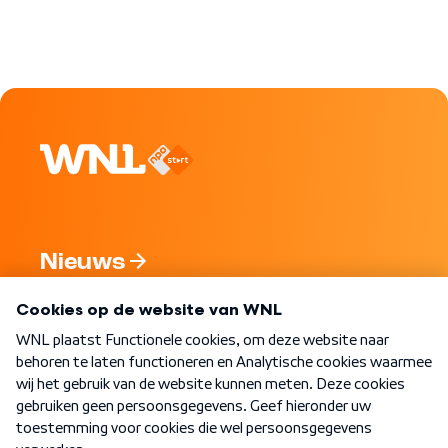
Nieuws
Programma's
Over WNL
Nieuwsbrief
Word Lid