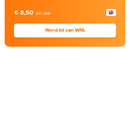
€ 8,50
per jaar
Word lid van WNL