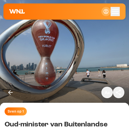
Klein
Standaard
Groot
Sven op 1
Kopieer link
Oud-minister van Buitenlandse