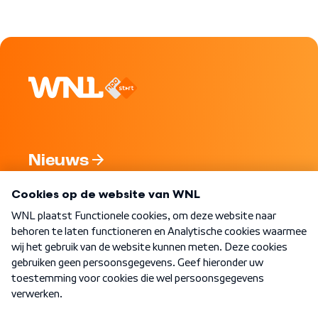
Nieuws
Programma's
Over WNL
Nieuwsbrief
Word Lid