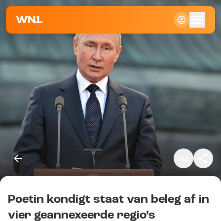
Klein
Standaard
Groot
Poetin kondigt staat van beleg af in
Kopieer link
vier geannexeerde regio’s