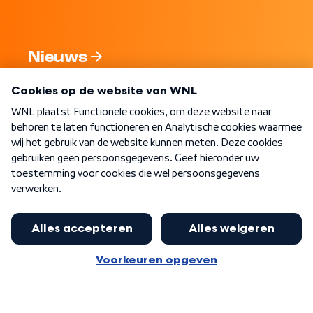
Nieuws
Programma's
Over WNL
Nieuwsbrief
Word Lid
Meer WNL voor jou