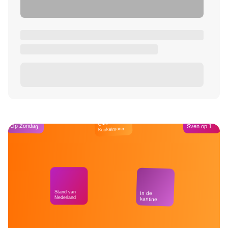
Café
Op Zondag
Sven op 1
Kockelmann
Stand van
In de
Nederland
kantine