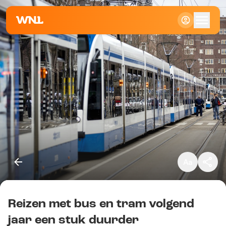
Klein
Standaard
Groot
Reizen met bus en tram volgend
Kopieer link
jaar een stuk duurder