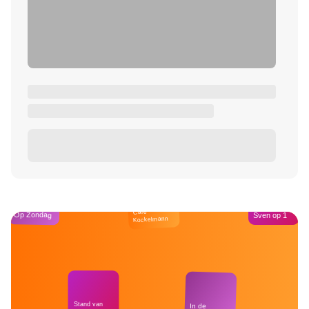
Café
Op Zondag
Sven op 1
Kockelmann
Stand van
In de