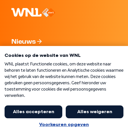
Nieuws
Programma's
Over WNL
Nieuwsbrief
Word Lid