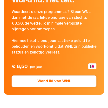
Word lid. Het telt.
Waardeert u onze programma's? Steun WNL
dan met de jaarlijkse bijdrage van slechts
€8,50, de wettelijk minimale verplichte
bijdrage voor omroepen.
Hiermee helpt u ons journalistieke geluid te
behouden en voorkomt u dat WNL zijn publieke
status en zendtijd verliest.
€ 8,50
per jaar
Word lid van WNL