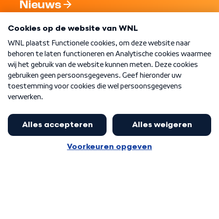
Nieuws
Programma's
Over WNL
Nieuwsbrief
Word Lid
Meer WNL voor jou
Nieuwe ‘onderkoning’ Buma wil tot
zijn 70ste aanblijven
Algemene voorwaarden
Cookie-instellingen
Privacy statement