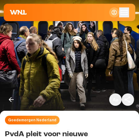
Klein
Standaard
Groot
Goedemorgen Nederland
Kopieer link
PvdA pleit voor nieuwe