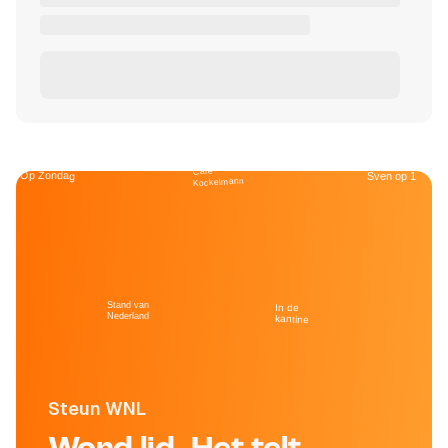
Café
Op Zondag
Sven op 1
Kockelmann
Stand van
In de
Nederland
kantine
Steun WNL