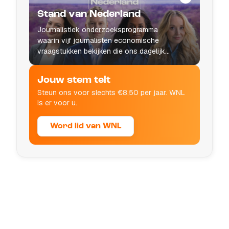
Stand van Nederland
Journalistiek onderzoeksprogramma
waarin vijf journalisten economische
vraagstukken bekijken die ons dagelijks
leven raken.
Jouw stem telt
Steun ons voor slechts €8,50 per jaar. WNL
is er voor u.
Word lid van WNL