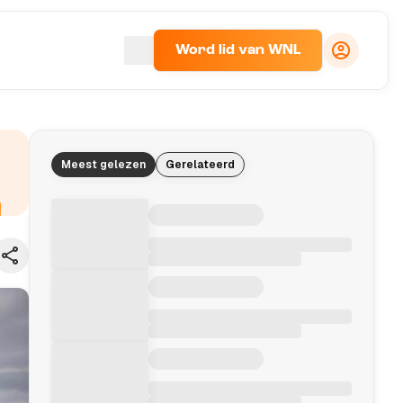
Word lid van WNL
Meest gelezen
Gerelateerd