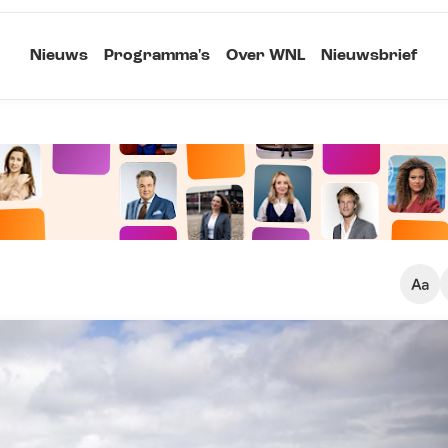
Nieuws
Programma's
Over WNL
Nieuwsbrief
Klein
Kopieer link
Standaard
Groot