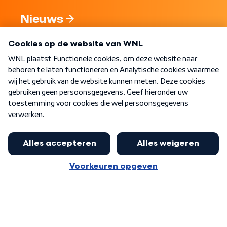
Nieuws
Programma's
Over WNL
Nieuwsbrief
Word Lid
Meer WNL voor jou
Eerste Kamer akkoord met begroting
van minister Sjoerdsma
Algemene voorwaarden
Cookie-instellingen