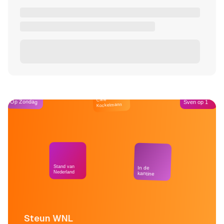
Café
Op Zondag
Sven op 1
Kockelmann
Stand van
In de
Nederland
kantine
Steun WNL