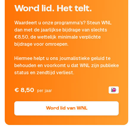
Word lid. Het telt.
Waardeert u onze programma's? Steun WNL
dan met de jaarlijkse bijdrage van slechts
€8,50, de wettelijk minimale verplichte
bijdrage voor omroepen.
Hiermee helpt u ons journalistieke geluid te
behouden en voorkomt u dat WNL zijn publieke
status en zendtijd verliest.
€ 8,50
per jaar
Word lid van WNL