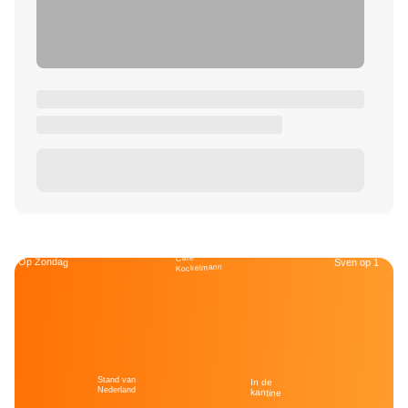
Café
Op Zondag
Sven op 1
Kockelmann
Stand van
In de
Nederland
kantine