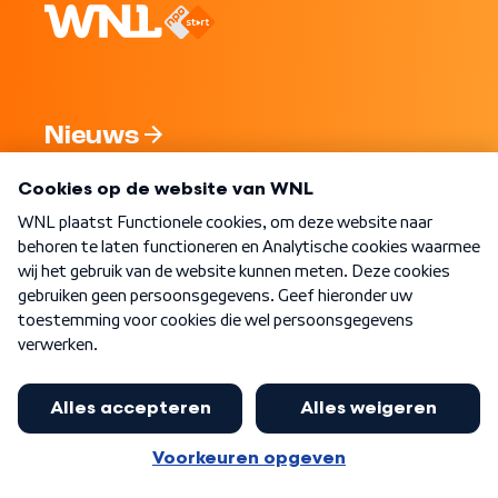
Nieuws
Programma's
Over WNL
Nieuwsbrief
Word Lid