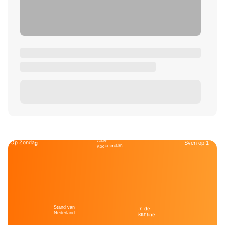
Café
Op Zondag
Sven op 1
Kockelmann
Stand van
In de
Nederland
kantine