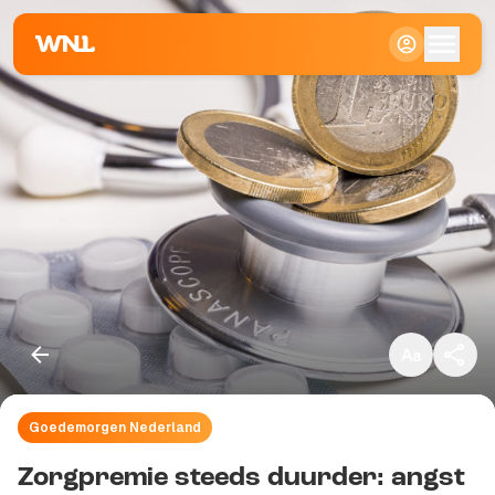
Klein
Standaard
Groot
Goedemorgen Nederland
Kopieer link
Zorgpremie steeds duurder: angst