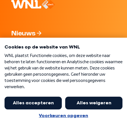
Nieuws
Programma's
Over WNL
Nieuwsbrief
Word Lid