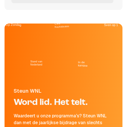
Café
Op Zondag
Sven op 1
Kockelmann
Stand van
In de
Nederland
kantine
Steun WNL
Word lid. Het telt.
Waardeert u onze programma's? Steun WNL
dan met de jaarlijkse bijdrage van slechts