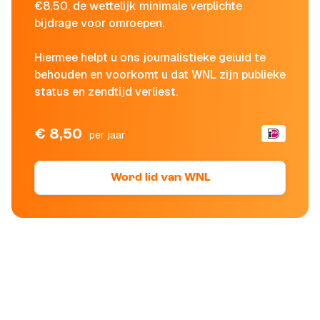
€8,50, de wettelijk minimale verplichte
bijdrage voor omroepen.
Hiermee helpt u ons journalistieke geluid te
behouden en voorkomt u dat WNL zijn publieke
status en zendtijd verliest.
€ 8,50
per jaar
Word lid van WNL