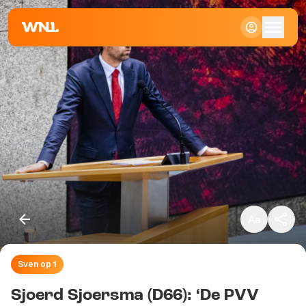
Klein
Standaard
Groot
Sven op 1
Kopieer link
Sjoerd Sjoersma (D66): ‘De PVV