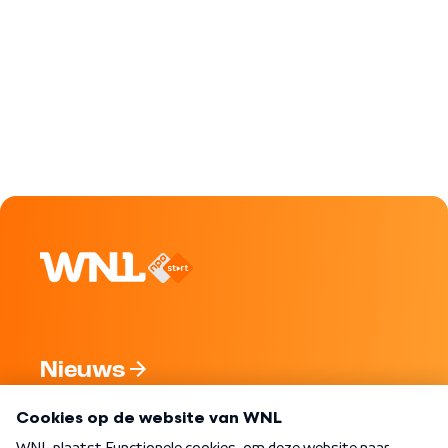
Nieuws
Programma's
Over WNL