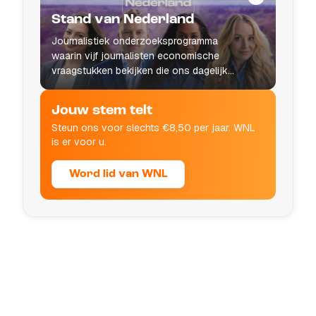
Stand van Nederland
Journalistiek onderzoeksprogramma
waarin vijf journalisten economische
vraagstukken bekijken die ons dagelijks
leven raken.
Jouw stem telt
Steun ons voor slechts €8,50 per jaar. WNL
is er voor u.
Word lid van WNL