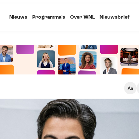
Nieuws
Programma's
Over WNL
Nieuwsbrief
Klein
Kopieer link
Standaard
Groot