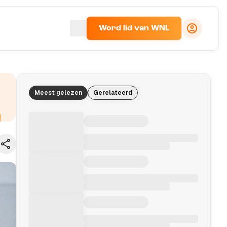
Word lid van WNL
Meest gelezen
Gerelateerd