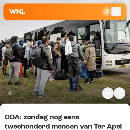
Klein
Standaard
Groot
COA: zondag nog eens
Kopieer link
tweehonderd mensen van Ter Apel