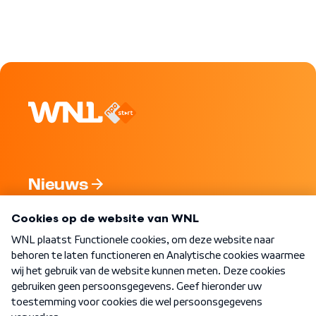
Nieuws
Programma's
Over WNL
Nieuwsbrief
Word Lid