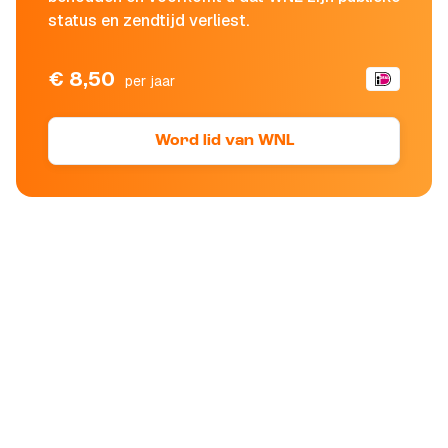
status en zendtijd verliest.
€ 8,50
per jaar
Word lid van WNL