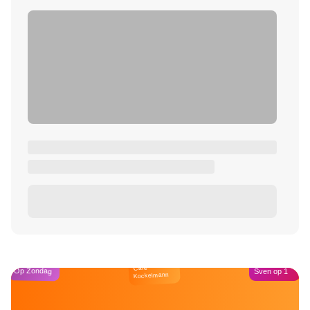
Café
Op Zondag
Sven op 1
Kockelmann