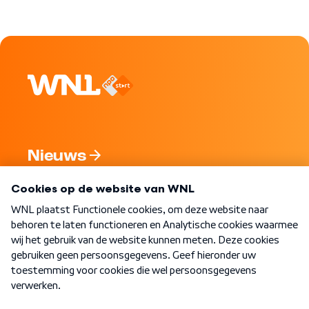
Nieuws
Programma's
Over WNL
Nieuwsbrief
Word Lid