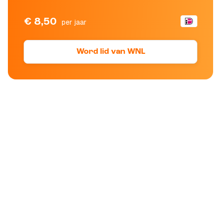
€ 8,50
per jaar
Word lid van WNL