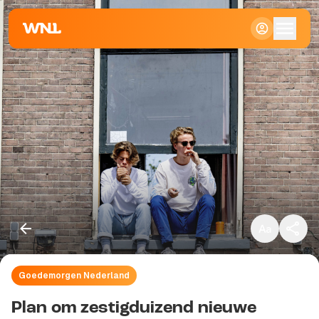
Klein
Standaard
Groot
Goedemorgen Nederland
Kopieer link
Plan om zestigduizend nieuwe