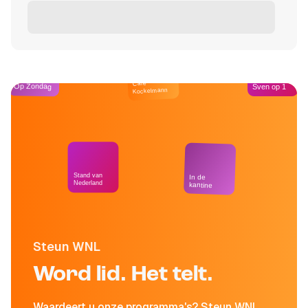
Café
Op Zondag
Sven op 1
Kockelmann
Stand van
In de
Nederland
kantine
Steun WNL
Word lid. Het telt.
Waardeert u onze programma's? Steun WNL