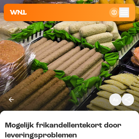
Klein
Standaard
Groot
Mogelijk frikandellentekort door
Kopieer link
leveringsproblemen