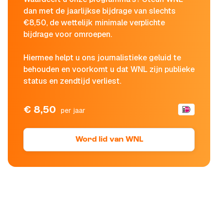
dan met de jaarlijkse bijdrage van slechts
€8,50, de wettelijk minimale verplichte
bijdrage voor omroepen.
Hiermee helpt u ons journalistieke geluid te
behouden en voorkomt u dat WNL zijn publieke
status en zendtijd verliest.
€ 8,50
per jaar
Word lid van WNL