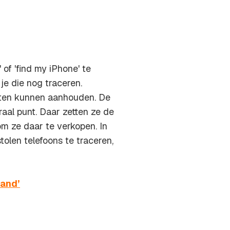
of 'find my iPhone' te
 je die nog traceren.
hten kunnen aanhouden. De
aal punt. Daar zetten ze de
 om ze daar te verkopen. In
olen telefoons te traceren,
land’