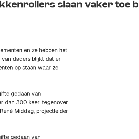
kkenrollers slaan vaker toe bi
enementen en ze hebben het
 van daders blijkt dat er
menten op staan waar ze
gifte gedaan van
er dan 300 keer, tegenover
t René Middag, projectleider
ngifte gedaan van