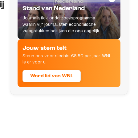
j
Stand van Nederland
Journalistiek onderzoeksprogramma
waarin vijf journalisten economische
vraagstukken bekijken die ons dagelijks
leven raken.
Jouw stem telt
Steun ons voor slechts €8,50 per jaar. WNL
is er voor u.
Word lid van WNL