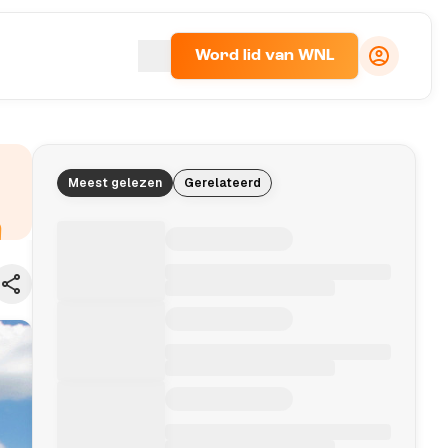
Word lid van WNL
Meest gelezen
Gerelateerd