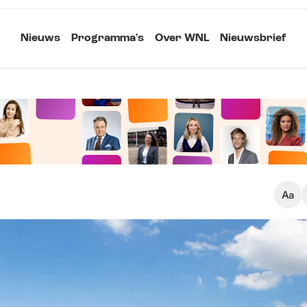
Nieuws
Programma's
Over WNL
Nieuwsbrief
Klein
Kopieer link
Standaard
Groot