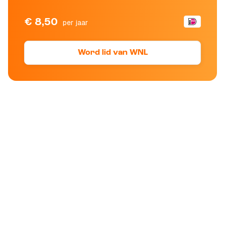
€ 8,50
per jaar
Word lid van WNL