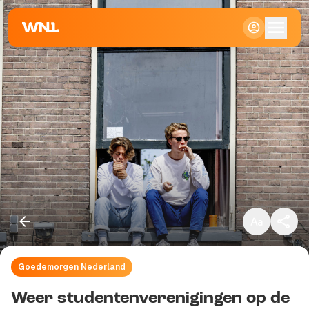
Klein
Standaard
Groot
Goedemorgen Nederland
Kopieer link
Weer studentenverenigingen op de