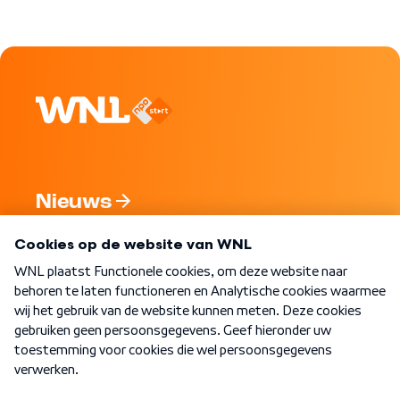
Nieuws
Programma's
Over WNL
Nieuwsbrief
Word Lid