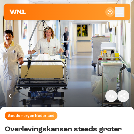
Klein
Standaard
Groot
Goedemorgen Nederland
Kopieer link
Overlevingskansen steeds groter