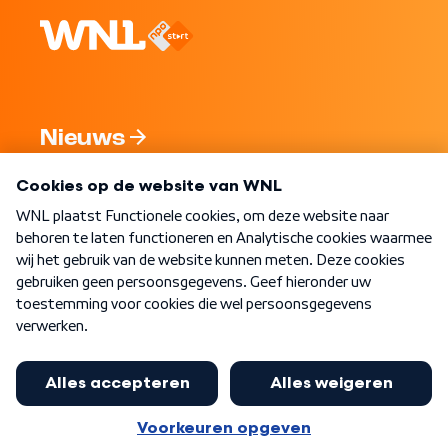
Nieuws
Programma's
Over WNL
Nieuwsbrief
Word Lid