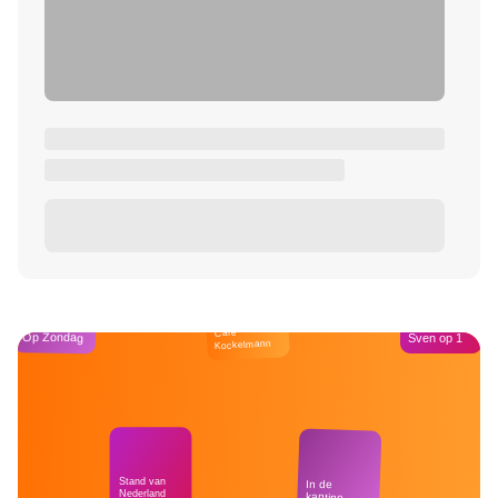
Café
Op Zondag
Sven op 1
Kockelmann
Stand van
In de
Nederland
kantine