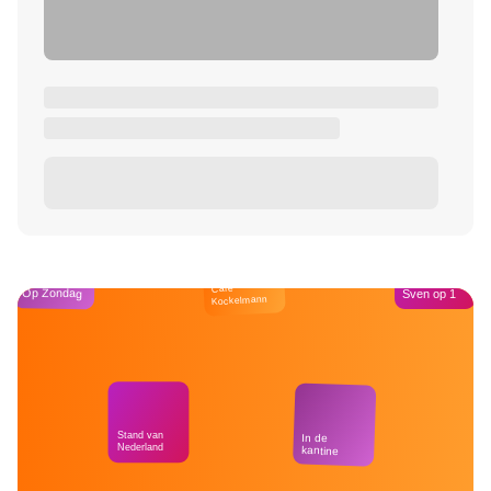
Café
Op Zondag
Sven op 1
Kockelmann
Stand van
In de
Nederland
kantine