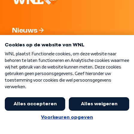
Nieuws
Programma's
Over WNL
Nieuwsbrief
Word Lid