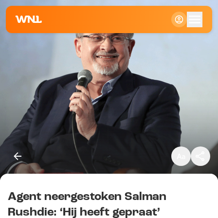
Klein
Standaard
Groot
Agent neergestoken Salman
Kopieer link
Rushdie: ‘Hij heeft gepraat’