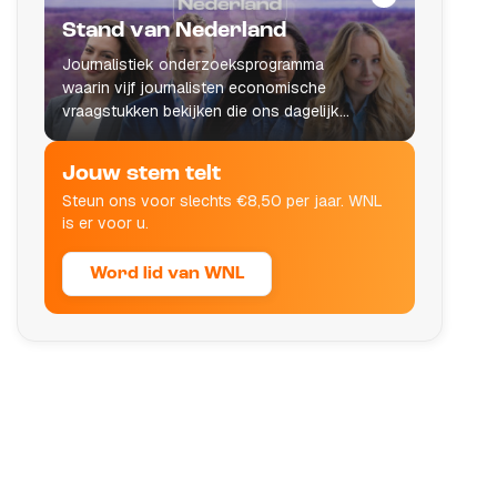
Stand van Nederland
Journalistiek onderzoeksprogramma
waarin vijf journalisten economische
vraagstukken bekijken die ons dagelijks
leven raken.
Jouw stem telt
Steun ons voor slechts €8,50 per jaar. WNL
is er voor u.
Word lid van WNL