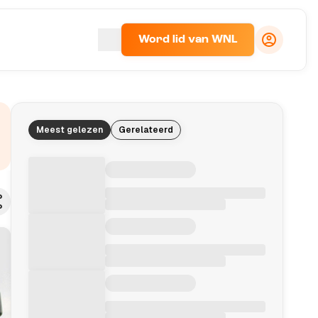
Word lid van WNL
Meest gelezen
Gerelateerd