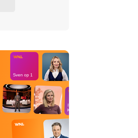
het Misdaad-
bureau
Sven op 1
In de
Kantine