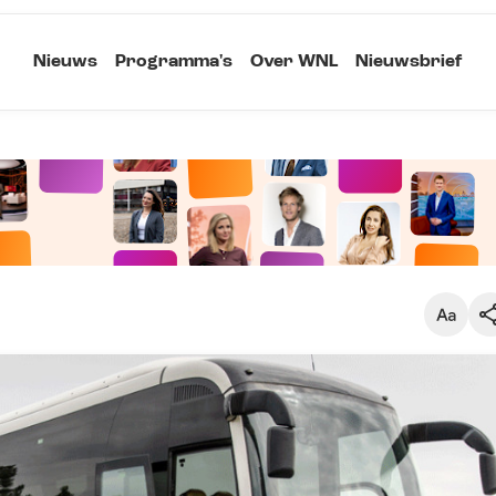
Nieuws
Programma's
Over WNL
Nieuwsbrief
Klein
Kopieer link
Standaard
Groot