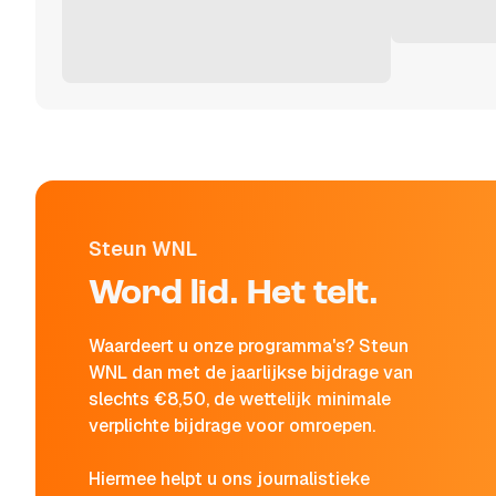
Steun WNL
Word lid. Het telt.
Waardeert u onze programma's? Steun
WNL dan met de jaarlijkse bijdrage van
slechts €8,50, de wettelijk minimale
verplichte bijdrage voor omroepen.
Hiermee helpt u ons journalistieke