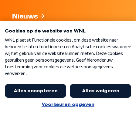
Nieuws
Programma's
Over WNL
Nieuwsbrief
Word Lid
Meer WNL voor jou
Jan Paternotte optimistisch over
stikstofdebat: 'Geen zwakker