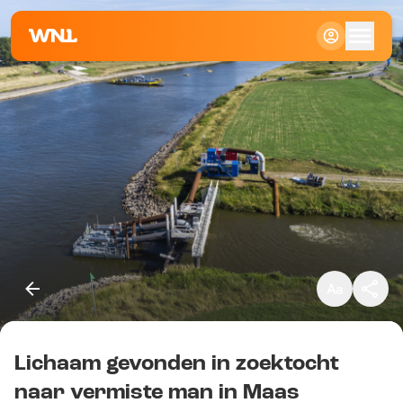
Klein
Standaard
Groot
Lichaam gevonden in zoektocht
Kopieer link
naar vermiste man in Maas