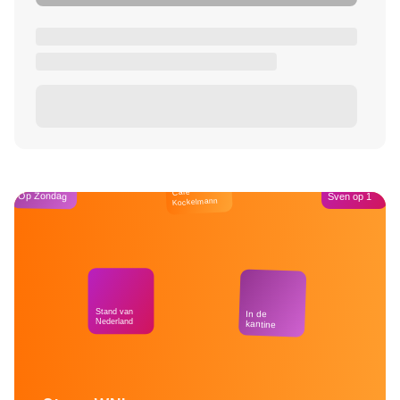
Café
Op Zondag
Sven op 1
Kockelmann
Stand van
In de
Nederland
kantine