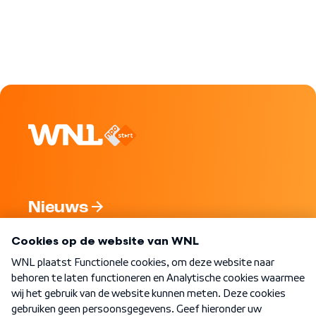
Nieuws
Programma's
Over WNL
Nieuwsbrief
Word Lid