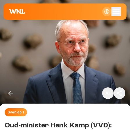
Klein
Standaard
Groot
Sven op 1
Kopieer link
Oud-minister Henk Kamp (VVD):