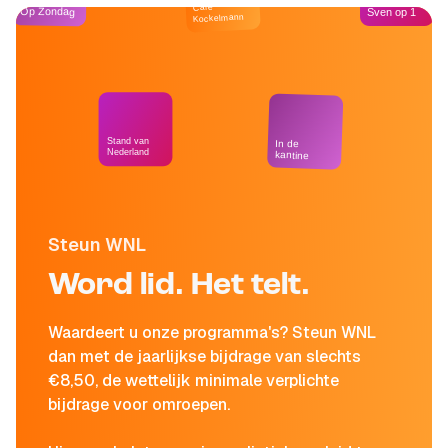
Café
Op Zondag
Sven op 1
Kockelmann
Stand van
In de
Nederland
kantine
Steun WNL
Word lid. Het telt.
Waardeert u onze programma's? Steun WNL
dan met de jaarlijkse bijdrage van slechts
€8,50, de wettelijk minimale verplichte
bijdrage voor omroepen.