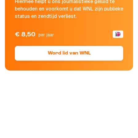
Hiermee helpt u ons journalistieke geluid te
behouden en voorkomt u dat WNL zijn publieke
status en zendtijd verliest.
€ 8,50
per jaar
Word lid van WNL