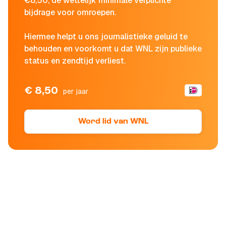
€8,50, de wettelijk minimale verplichte
bijdrage voor omroepen.
Hiermee helpt u ons journalistieke geluid te
behouden en voorkomt u dat WNL zijn publieke
status en zendtijd verliest.
€ 8,50
per jaar
Word lid van WNL