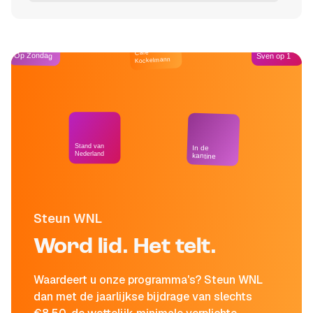
Café
Op Zondag
Sven op 1
Kockelmann
Stand van
In de
Nederland
kantine
Steun WNL
Word lid. Het telt.
Waardeert u onze programma's? Steun WNL
dan met de jaarlijkse bijdrage van slechts