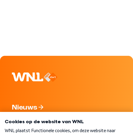
Nieuws
Programma's
Over WNL