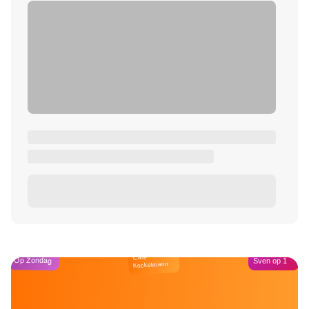
Café
Op Zondag
Sven op 1
Kockelmann