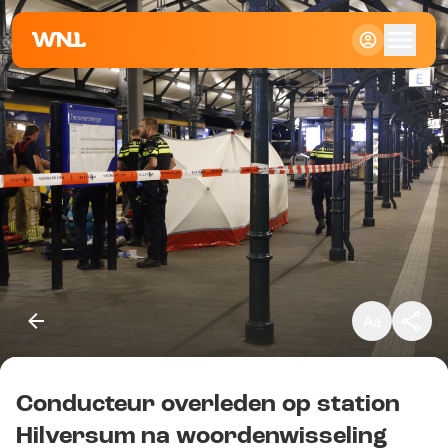
Klein
Standaard
Groot
Conducteur overleden op station
Kopieer link
Hilversum na woordenwisseling