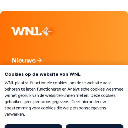
Nieuws
Programma's
Over WNL
Nieuwsbrief
Word Lid