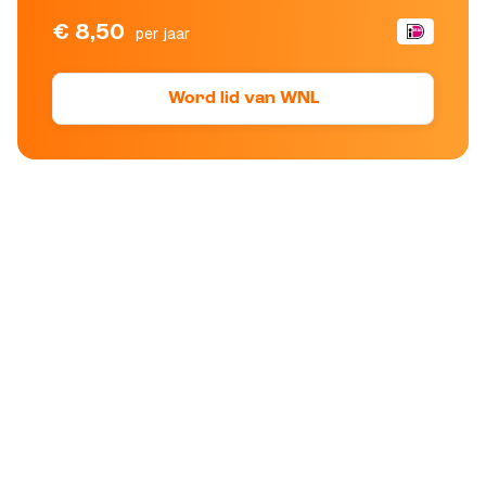
€ 8,50
per jaar
Word lid van WNL