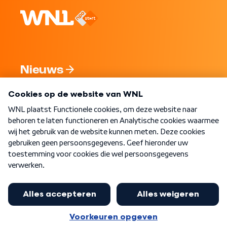
Nieuws
Programma's
Over WNL
Nieuwsbrief
Word Lid