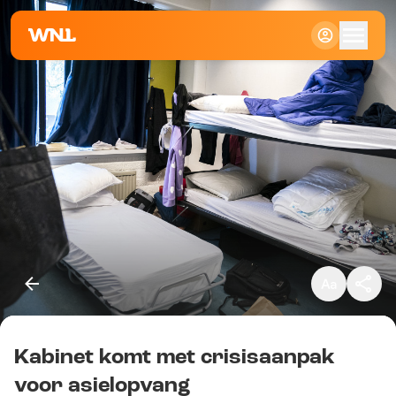
Klein
Standaard
Groot
Kabinet komt met crisisaanpak
Kopieer link
voor asielopvang