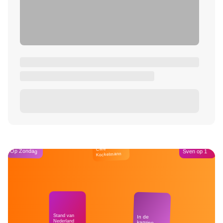
Café
Op Zondag
Sven op 1
Kockelmann
Stand van
In de
Nederland
kantine