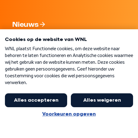
Nieuws
Programma's
Over WNL
Nieuwsbrief
Word Lid
Meer WNL voor jou