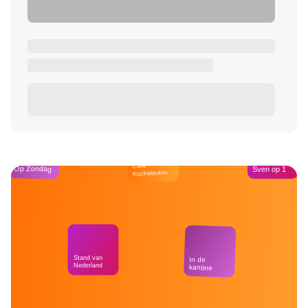
Café
Op Zondag
Sven op 1
Kockelmann
Stand van
In de
Nederland
kantine