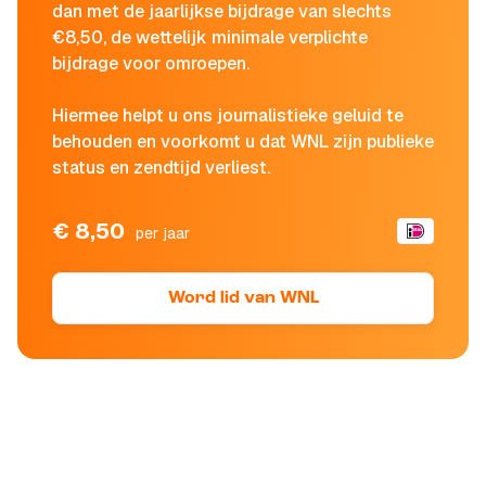
dan met de jaarlijkse bijdrage van slechts
€8,50, de wettelijk minimale verplichte
bijdrage voor omroepen.
Hiermee helpt u ons journalistieke geluid te
behouden en voorkomt u dat WNL zijn publieke
status en zendtijd verliest.
€ 8,50
per jaar
Word lid van WNL