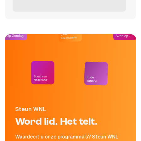
Café
Op Zondag
Sven op 1
Kockelmann
Stand van
In de
Nederland
kantine
Steun WNL
Word lid. Het telt.
Waardeert u onze programma's? Steun WNL