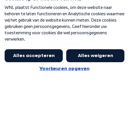
Over WNL
Nieuwsbrief
Word Lid
Meer WNL voor jou
Huishoudens met thuisbatterij,
slimme laadpaal of warmtepomp
Algemene voorwaarden
Cookie-instellingen
kunnen geld gaan verdienen: 'Kan
Privacy statement
op jaarbasis 500 euro opleveren'