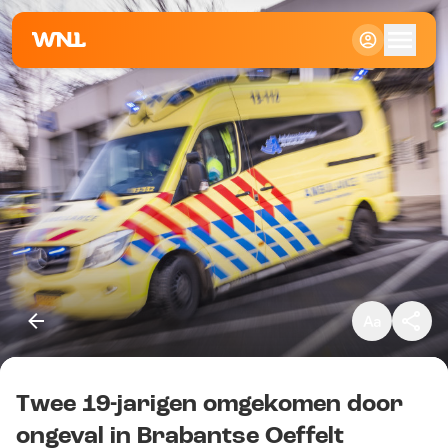
Klein
Standaard
Groot
Twee 19-jarigen omgekomen door
Kopieer link
ongeval in Brabantse Oeffelt