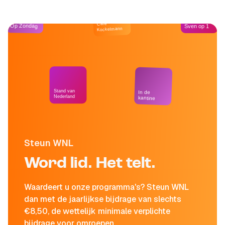
Café
Op Zondag
Sven op 1
Kockelmann
Stand van
In de
Nederland
kantine
Steun WNL
Word lid. Het telt.
Waardeert u onze programma's? Steun WNL
dan met de jaarlijkse bijdrage van slechts
€8,50, de wettelijk minimale verplichte
bijdrage voor omroepen.