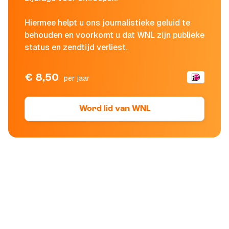
Hiermee helpt u ons journalistieke geluid te
behouden en voorkomt u dat WNL zijn publieke
status en zendtijd verliest.
€ 8,50
per jaar
Word lid van WNL