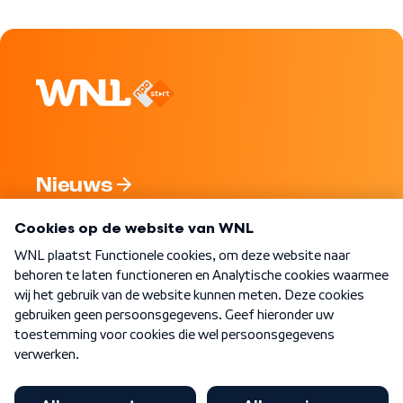
Nieuws
Programma's
Over WNL
Nieuwsbrief
Word Lid