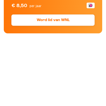
€ 8,50
per jaar
Word lid van WNL