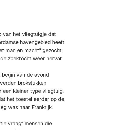
 van het vliegtuigje dat
tterdamse havengebied heeft
met man en macht" gezocht,
de zoektocht weer hervat.
t begin van de avond
 werden brokstukken
een kleiner type vliegtuig.
t het toestel eerder op de
g was naar Frankrijk.
itie vraagt mensen die