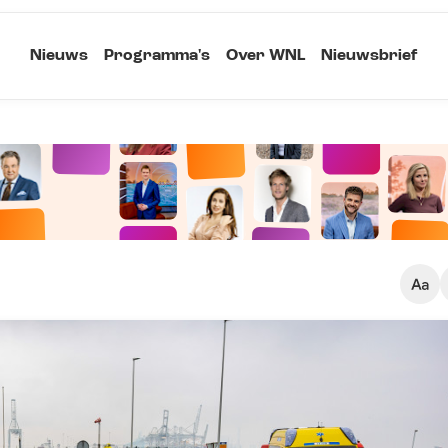
Nieuws
Programma's
Over WNL
Nieuwsbrief
Klein
Kopieer link
Standaard
Groot