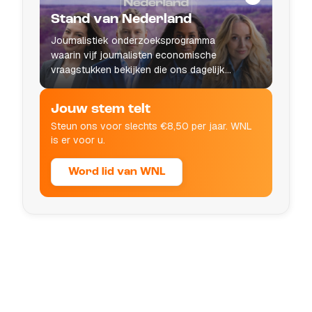
Stand van Nederland
Journalistiek onderzoeksprogramma
waarin vijf journalisten economische
vraagstukken bekijken die ons dagelijks
leven raken.
Jouw stem telt
Steun ons voor slechts €8,50 per jaar. WNL
is er voor u.
Word lid van WNL