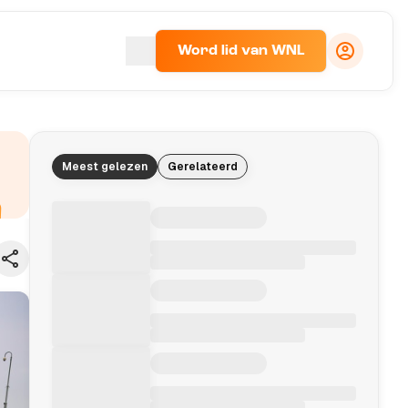
Word lid van WNL
Meest gelezen
Gerelateerd