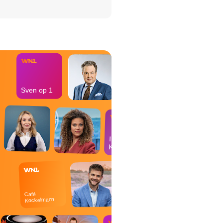
het Misdaad-
bureau
Sven op 1
In de
Kantine
Café
Kockelmann