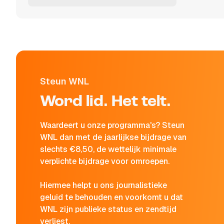
Steun WNL
Word lid. Het telt.
Waardeert u onze programma's? Steun
WNL dan met de jaarlijkse bijdrage van
slechts €8,50, de wettelijk minimale
verplichte bijdrage voor omroepen.
Hiermee helpt u ons journalistieke
geluid te behouden en voorkomt u dat
WNL zijn publieke status en zendtijd
verliest.