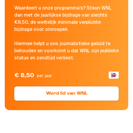
Waardeert u onze programma's? Steun WNL
dan met de jaarlijkse bijdrage van slechts
€8,50, de wettelijk minimale verplichte
bijdrage voor omroepen.
Hiermee helpt u ons journalistieke geluid te
behouden en voorkomt u dat WNL zijn publieke
status en zendtijd verliest.
€ 8,50
per jaar
Word lid van WNL