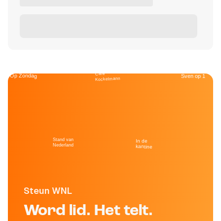
Café
Op Zondag
Sven op 1
Kockelmann
Stand van
In de
Nederland
kantine
Steun WNL
Word lid. Het telt.