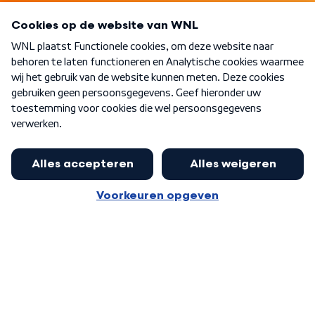
Programma's
Over WNL
Nieuwsbrief
Word Lid
Meer WNL voor jou
Nieuwe ‘onderkoning’ Buma wil tot
zijn 70ste aanblijven
Algemene voorwaarden
Cookie-instellingen
Privacy statement