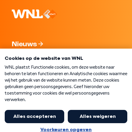
Nieuws
Programma's
Over WNL
Nieuwsbrief
Word Lid