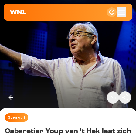
Klein
Standaard
Groot
Sven op 1
Kopieer link
Cabaretier Youp van ’t Hek laat zich