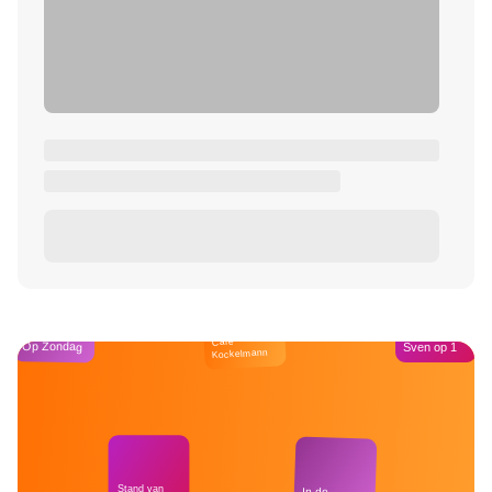
Café
Op Zondag
Sven op 1
Kockelmann
Stand van
In de