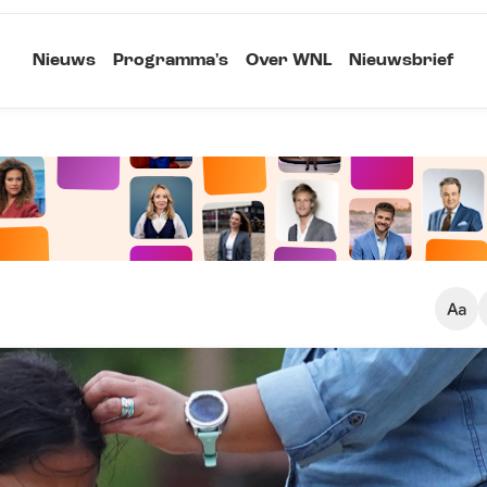
Nieuws
Programma's
Over WNL
Nieuwsbrief
Klein
Kopieer link
Standaard
Groot