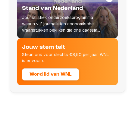
Stand van Nederland
Journalistiek onderzoeksprogramma
waarin vijf journalisten economische
vraagstukken bekijken die ons dagelijks
leven raken.
Jouw stem telt
Steun ons voor slechts €8,50 per jaar. WNL
is er voor u.
Word lid van WNL