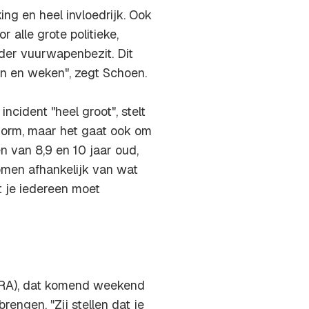
ng en heel invloedrijk. Ook
r alle grote politieke,
nder vuurwapenbezit. Dit
 en weken", zegt Schoen.
incident "heel groot", stelt
enorm, maar het gaat ook om
en van 8,9 en 10 jaar oud,
omen afhankelijk van wat
 je iedereen moet
(NRA), dat komend weekend
rengen. "Zij stellen dat je