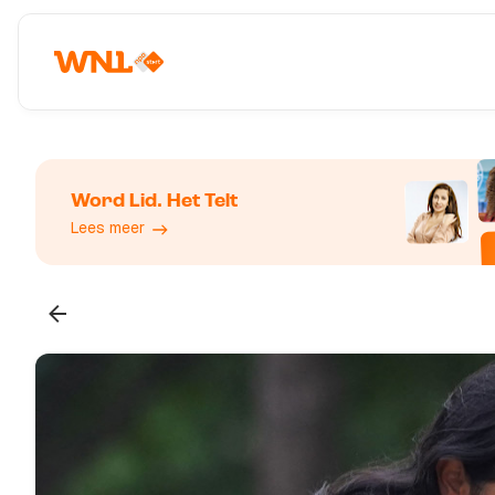
Word Lid. Het Telt
Lees meer