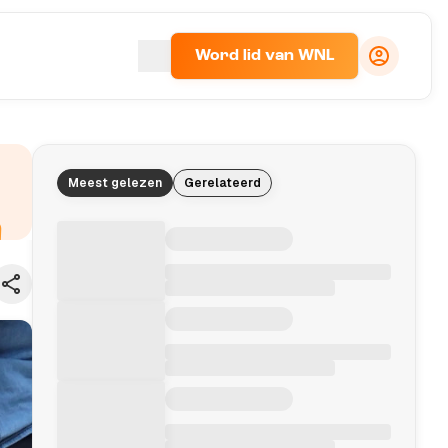
Word lid van WNL
Meest gelezen
Gerelateerd