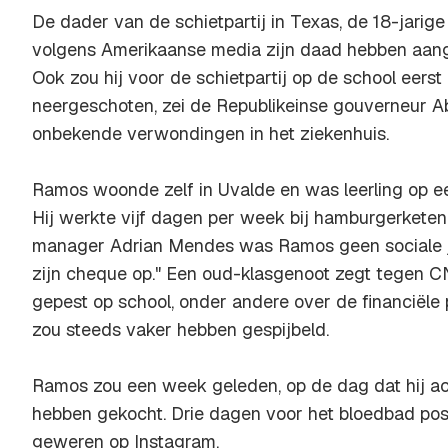
De dader van de schietpartij in Texas, de 18-jarig
volgens Amerikaanse media zijn daad hebben aang
Ook zou hij voor de schietpartij op de school eers
neergeschoten, zei de Republikeinse gouverneur Abb
onbekende verwondingen in het ziekenhuis.
Ramos woonde zelf in Uvalde en was leerling op ee
Hij werkte vijf dagen per week bij hamburgerketen
manager Adrian Mendes was Ramos geen sociale jo
zijn cheque op." Een oud-klasgenoot zegt tegen C
gepest op school, onder andere over de financiële po
zou steeds vaker hebben gespijbeld.
Ramos zou een week geleden, op de dag dat hij a
hebben gekocht. Drie dagen voor het bloedbad post
geweren op Instagram.