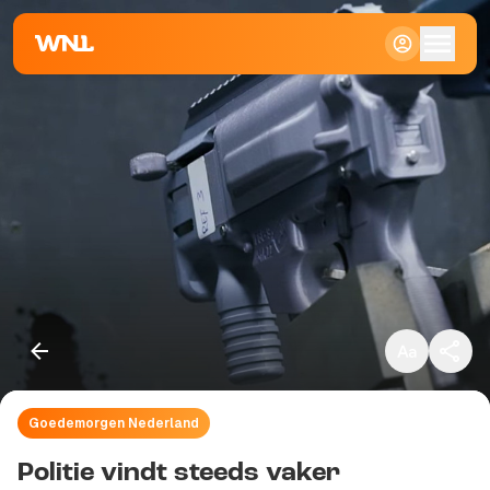
Klein
Standaard
Groot
Goedemorgen Nederland
Kopieer link
Politie vindt steeds vaker