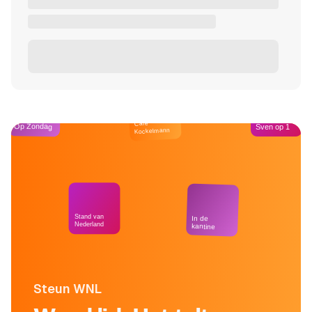
Café
Op Zondag
Sven op 1
Kockelmann
Stand van
In de
Nederland
kantine
Steun WNL