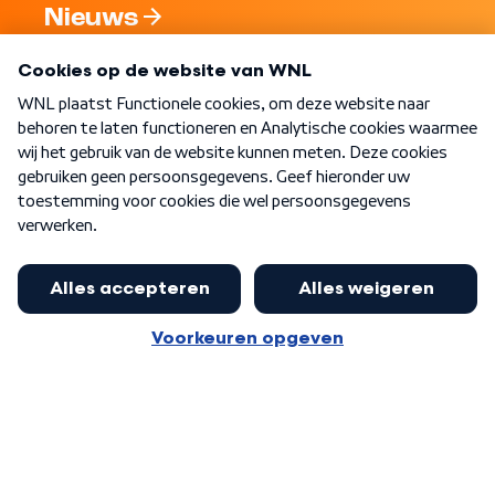
Nieuws
Programma's
Over WNL
Nieuwsbrief
Word Lid
Meer WNL voor jou
Nieuwe ‘onderkoning’ Buma wil tot
zijn 70ste aanblijven
Algemene voorwaarden
Cookie-instellingen
Privacy statement