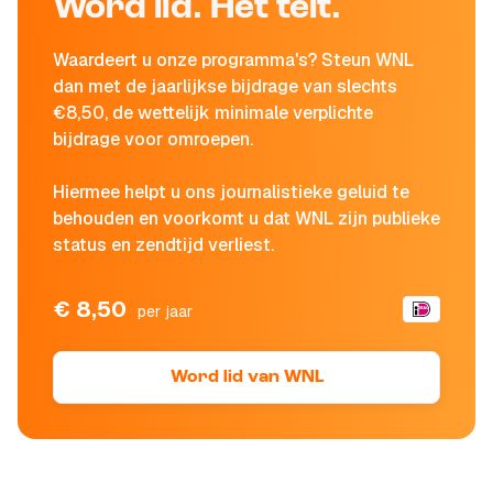
Word lid. Het telt.
Waardeert u onze programma's? Steun WNL
dan met de jaarlijkse bijdrage van slechts
€8,50, de wettelijk minimale verplichte
bijdrage voor omroepen.
Hiermee helpt u ons journalistieke geluid te
behouden en voorkomt u dat WNL zijn publieke
status en zendtijd verliest.
€ 8,50
per jaar
Word lid van WNL