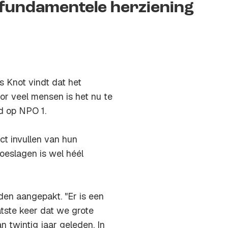
 fundamentele herziening
 Knot vindt dat het
or veel mensen is het nu te
d op NPO 1.
t invullen van hun
toeslagen is wel héél
rden aangepakt. "Er is een
atste keer dat we grote
 twintig jaar geleden. In