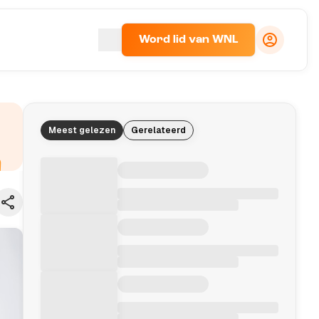
Word lid van WNL
Meest gelezen
Gerelateerd