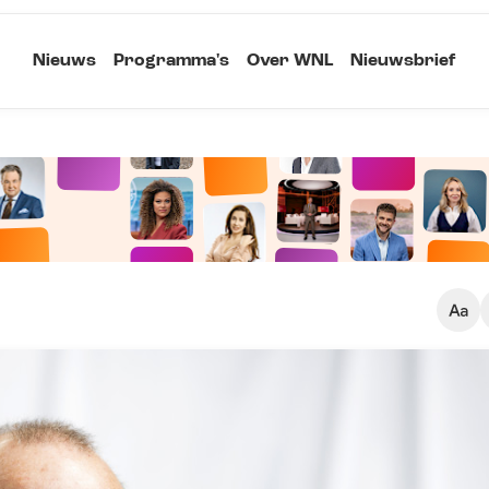
Nieuws
Programma's
Over WNL
Nieuwsbrief
Klein
Kopieer link
Standaard
Groot