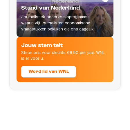
Stand van Nederland
Journalistiek onderzoeksprogramma
waarin vijf journalisten economische
vraagstukken bekijken die ons dagelijks
leven raken.
Jouw stem telt
Steun ons voor slechts €8,50 per jaar. WNL
is er voor u.
Word lid van WNL