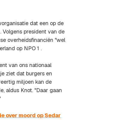
organisatie dat een op de
d. Volgens president van de
e overheidsfinanciën "wel
erland op NPO 1 .
nt van ons nationaal
je ziet dat burgers en
eertig miljoen kan de
de, aldus Knot. "Daar gaan
"
tie over moord op Sedar