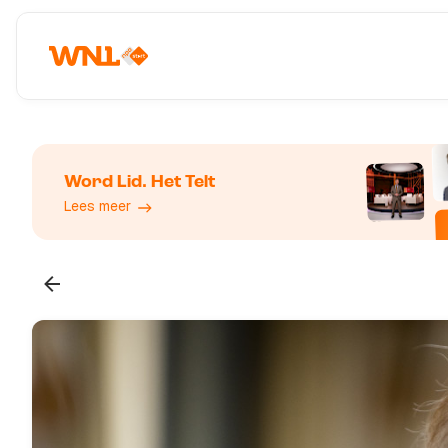
Word Lid. Het Telt
Lees meer