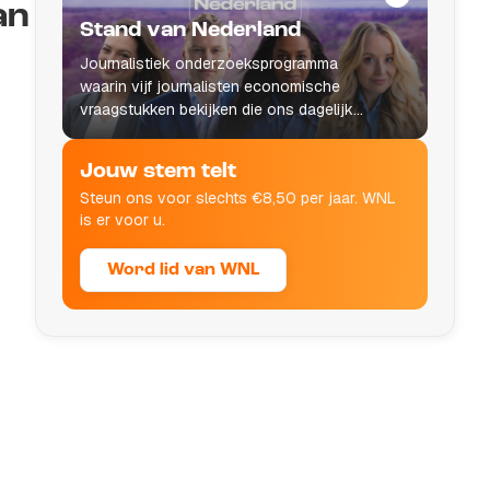
an
Stand van Nederland
Journalistiek onderzoeksprogramma
waarin vijf journalisten economische
vraagstukken bekijken die ons dagelijks
leven raken.
Jouw stem telt
Steun ons voor slechts €8,50 per jaar. WNL
is er voor u.
Word lid van WNL