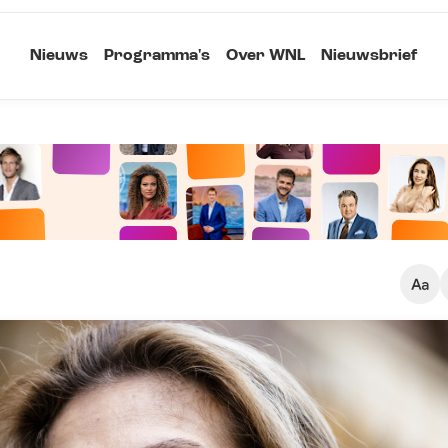
Nieuws
Programma's
Over WNL
Nieuwsbrief
Klein
Kopieer link
Standaard
Groot