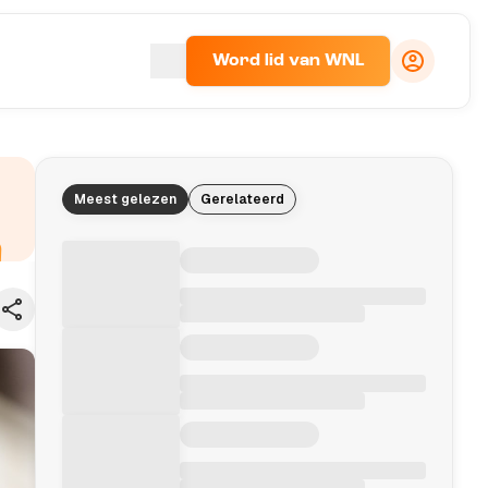
Word lid van WNL
Meest gelezen
Gerelateerd