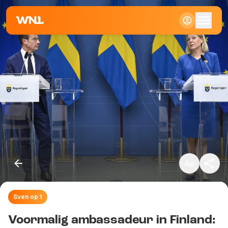
Klein
Standaard
Groot
Sven op 1
Kopieer link
Voormalig ambassadeur in Finland: