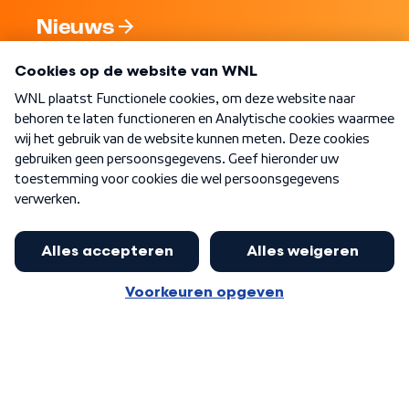
Nieuws
Programma's
Over WNL
Nieuwsbrief
Word Lid
Meer WNL voor jou
Nieuwe ‘onderkoning’ Buma wil tot
zijn 70ste aanblijven
Algemene voorwaarden
Cookie-instellingen
Privacy statement