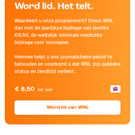
Word lid. Het telt.
Waardeert u onze programma's? Steun WNL
dan met de jaarlijkse bijdrage van slechts
€8,50, de wettelijk minimale verplichte
bijdrage voor omroepen.
Hiermee helpt u ons journalistieke geluid te
behouden en voorkomt u dat WNL zijn publieke
status en zendtijd verliest.
€ 8,50
per jaar
Word lid van WNL