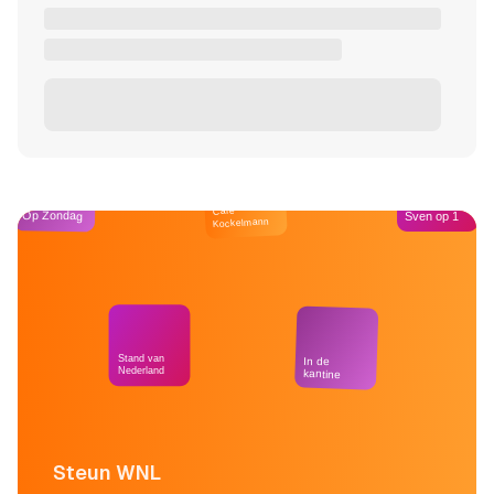
Café
Op Zondag
Sven op 1
Kockelmann
Stand van
In de
Nederland
kantine
Steun WNL