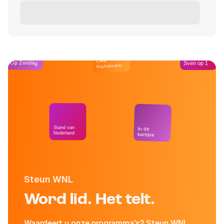
Café
Op Zondag
Sven op 1
Kockelmann
Stand van
In de
Nederland
kantine
Steun WNL
Word lid. Het telt.
Waardeert u onze programma's? Steun WNL