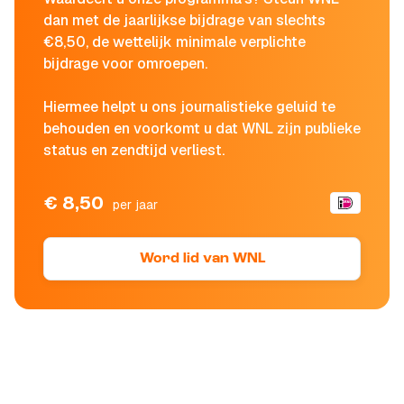
dan met de jaarlijkse bijdrage van slechts
€8,50, de wettelijk minimale verplichte
bijdrage voor omroepen.
Hiermee helpt u ons journalistieke geluid te
behouden en voorkomt u dat WNL zijn publieke
status en zendtijd verliest.
€ 8,50
per jaar
Word lid van WNL