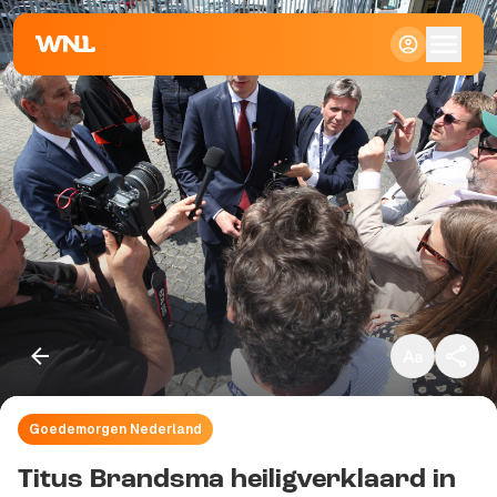
Klein
Standaard
Groot
Goedemorgen Nederland
Kopieer link
Titus Brandsma heiligverklaard in