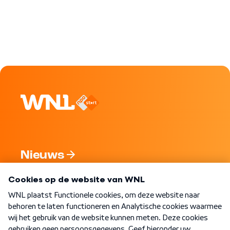
Nieuws
Programma's
Over WNL
Nieuwsbrief
Word Lid