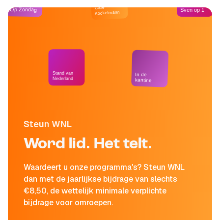
Café
Op Zondag
Sven op 1
Kockelmann
Stand van
In de
Nederland
kantine
Steun WNL
Word lid. Het telt.
Waardeert u onze programma's? Steun WNL
dan met de jaarlijkse bijdrage van slechts
€8,50, de wettelijk minimale verplichte
bijdrage voor omroepen.