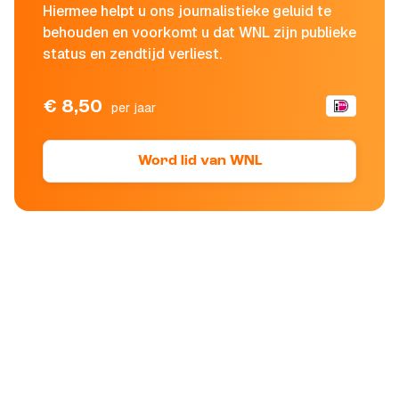
Hiermee helpt u ons journalistieke geluid te
behouden en voorkomt u dat WNL zijn publieke
status en zendtijd verliest.
€ 8,50
per jaar
Word lid van WNL