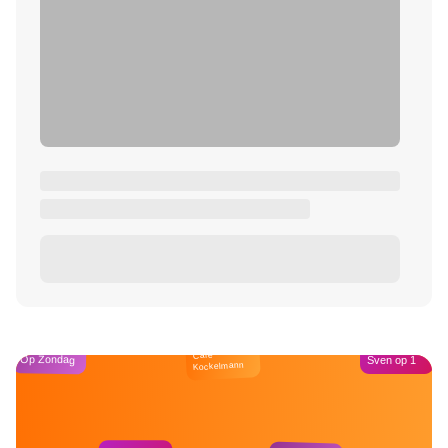
Café
Op Zondag
Sven op 1
Kockelmann