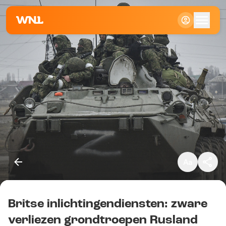
Klein
Standaard
Groot
Britse inlichtingendiensten: zware
Kopieer link
verliezen grondtroepen Rusland