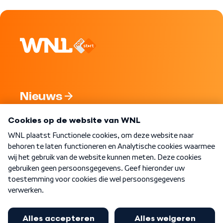
Nieuws
Programma's
Over WNL
Nieuwsbrief
Word Lid