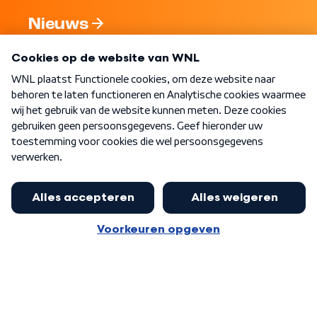
Nieuws
Programma's
Over WNL
Nieuwsbrief
Word Lid
Meer WNL voor jou
Burgemeester Halsema kritisch:
kabinet deinsde in coronaperiode
Algemene voorwaarden
Cookie-instellingen
terug voor landelijke regie bij