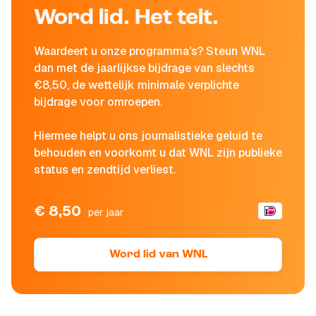
Word lid. Het telt.
Waardeert u onze programma's? Steun WNL
dan met de jaarlijkse bijdrage van slechts
€8,50, de wettelijk minimale verplichte
bijdrage voor omroepen.
Hiermee helpt u ons journalistieke geluid te
behouden en voorkomt u dat WNL zijn publieke
status en zendtijd verliest.
€ 8,50
per jaar
Word lid van WNL