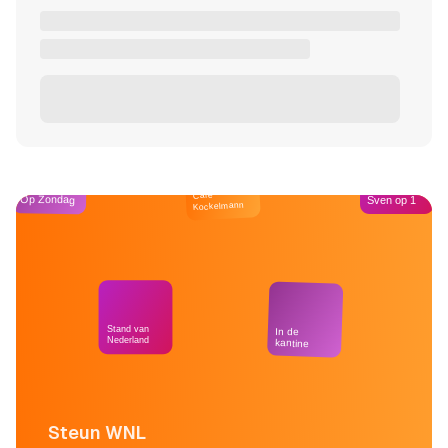
Café
Op Zondag
Sven op 1
Kockelmann
Stand van
In de
Nederland
kantine
Steun WNL