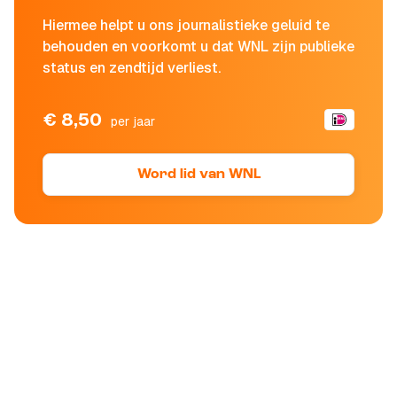
Hiermee helpt u ons journalistieke geluid te
behouden en voorkomt u dat WNL zijn publieke
status en zendtijd verliest.
€ 8,50
per jaar
Word lid van WNL