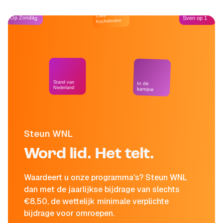
Café
Op Zondag
Sven op 1
Kockelmann
Stand van
In de
Nederland
kantine
Steun WNL
Word lid. Het telt.
Waardeert u onze programma's? Steun WNL
dan met de jaarlijkse bijdrage van slechts
€8,50, de wettelijk minimale verplichte
bijdrage voor omroepen.