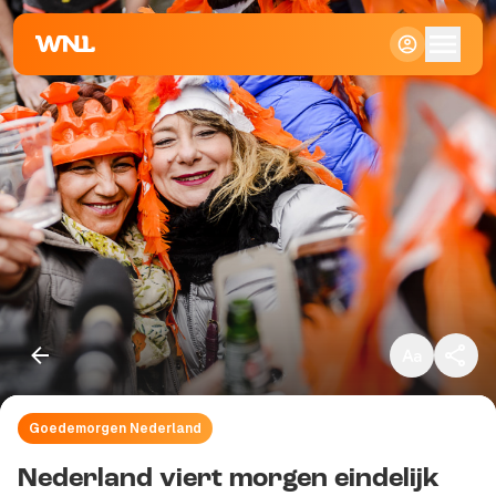
Klein
Standaard
Groot
Goedemorgen Nederland
Kopieer link
Nederland viert morgen eindelijk