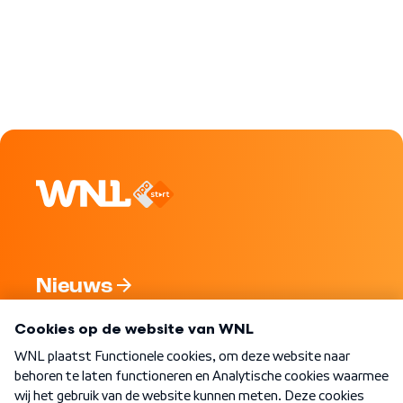
Nieuws
Programma's
Over WNL
Nieuwsbrief
Word Lid