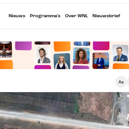
Nieuws
Programma's
Over WNL
Nieuwsbrief
Klein
Kopieer link
Standaard
Groot