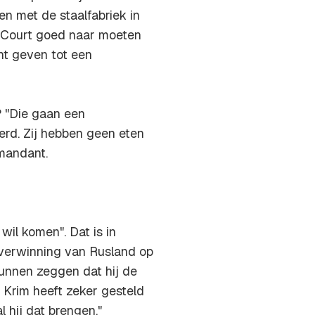
nen met de staalfabriek in
al Court goed naar moeten
ht geven tot een
? "Die gaan een
erd. Zij hebben geen eten
mmandant.
wil komen". Dat is in
overwinning van Rusland op
kunnen zeggen dat hij de
e Krim heeft zeker gesteld
l hij dat brengen."