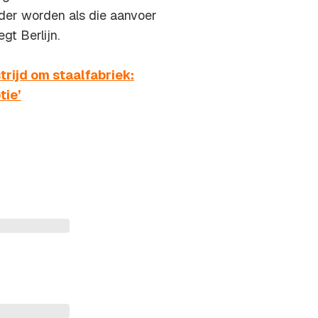
inder worden als die aanvoer
gt Berlijn.
rijd om staalfabriek:
tie’