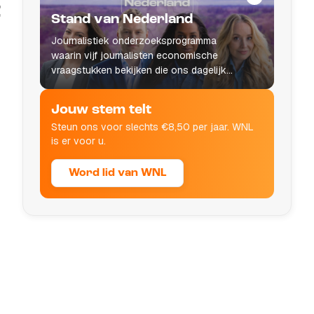
t
Stand van Nederland
Journalistiek onderzoeksprogramma
waarin vijf journalisten economische
vraagstukken bekijken die ons dagelijks
leven raken.
Jouw stem telt
Steun ons voor slechts €8,50 per jaar. WNL
is er voor u.
Word lid van WNL