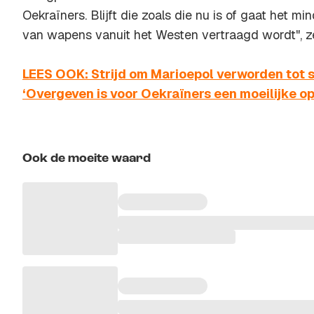
Oekraïners. Blijft die zoals die nu is of gaat het m
van wapens vanuit het Westen vertraagd wordt", ze
LEES OOK: Strijd om Marioepol verworden tot st
‘Overgeven is voor Oekraïners een moeilijke op
Ook de moeite waard