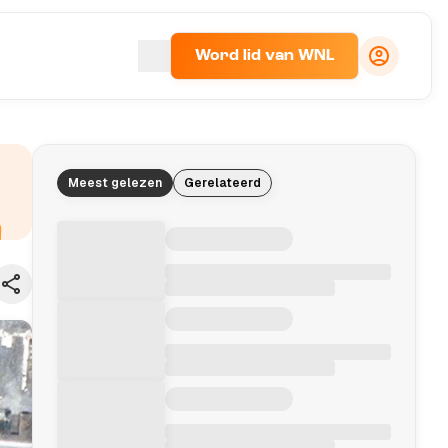
Word lid van WNL
Meest gelezen
Gerelateerd